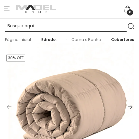
0
Página inicial
Edredom
Cama e Banho
Cobertores
Toque de
Pétalas
Microfibra
30% OFF
Queen
Fend
Kacyumara