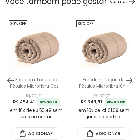
Você também pode gostar
Ver mais
30% OFF
30% OFF
Edredom Toque de
Edredom Toque de
Pétalas Microfibra Casal
Pétalas Microfibra King
Fend Kacyumara
Fend Kacyumara
R$ 721,29
R$ 872,71
R$ 454,41
R$ 549,81
10% NO PIX
10% NO PIX
em 10x de R$ 50,49 sem
em 10x de R$ 61,09 sem
juros no cartão
juros no cartão
ADICIONAR
ADICIONAR