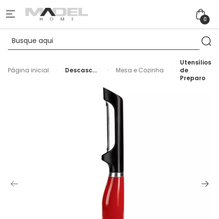
0
Utensílios
Página inicial
Descascador
Mesa e Cozinha
de
Peeler
Preparo
Euro de
Frutas e
Legumes
em Inox
Vermelho
KitchenAid