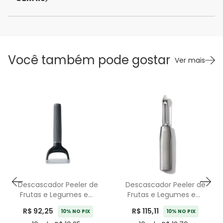
Você também pode gostar
Ver mais
Descascador Peeler de
Descascador Peeler de
Frutas e Legumes em
Frutas e Legumes em
Inox Cinza KitchenAid
Aço Inox Prata Oxo
R$ 92,25
R$ 115,11
10% NO PIX
10% NO PIX