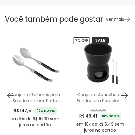
Você também pode gostar
Ver mais
SALE
7% OFF
Conjunto Talheres para
Conjunto Aparelho de
Salada em Inox Preto
Fondue em Porcelana
Laguiole La Tour - 2
Preto Wolff - 4 Peças
R$ 147,51
R$ 58,80
10% NO PIX
Peças
R$ 49,41
10% NO PIX
em 10x de R$ 16,39 sem
em 10x de R$ 5,49 sem
juros no cartão
juros no cartão