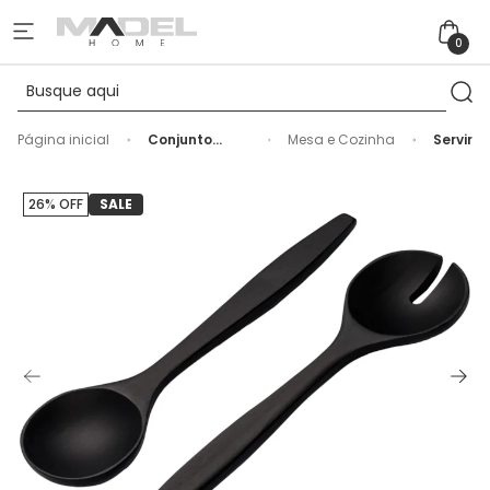
0
Página inicial
Conjunto
Mesa e Cozinha
Servir
Talher Salada
2 Peças em
Madeira Preto
26% OFF
SALE