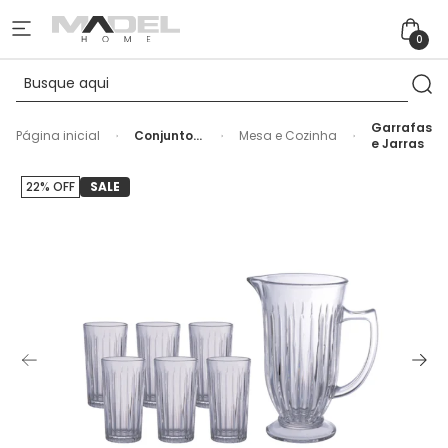
0
Garrafas
Página inicial
Conjunto
Mesa e Cozinha
e Jarras
de Jarra
Melina
com 06
22% OFF
SALE
Copos de
Vidro