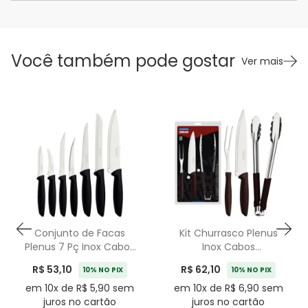
Você também pode gostar
Ver mais
Conjunto de Facas
Kit Churrasco Plenus
Plenus 7 Pç Inox Cabos
Inox Cabos
Polipropileno
Polipropileno Marrom
R$ 53,10
R$ 62,10
10% NO PIX
10% NO PIX
Tramontina Preto
Tramontina - 3 Peças
em 10x de R$ 5,90 sem
em 10x de R$ 6,90 sem
juros no cartão
juros no cartão