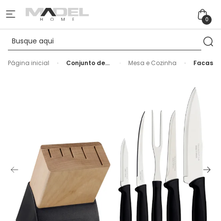
0
Página inicial
Conjunto de
Mesa e Cozinha
Facas
Facas Plenus
6 Pç Inox
Cabos
Polipropileno
Tramontina
Preto