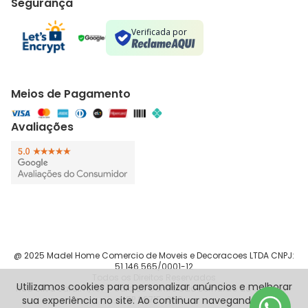
Segurança
Verificada por
Meios de Pagamento
Avaliações
@ 2025 Madel Home Comercio de Moveis e Decoracoes LTDA CNPJ:
51.146.565/0001-12
Todos os Direitos Reservados
Utilizamos cookies para personalizar anúncios e melhorar
Rua Silva Jardim, 187 - Sala 83 Centro São Bernardo do Campo -
sua experiência no site. Ao continuar navegando, você
SP 09715-090