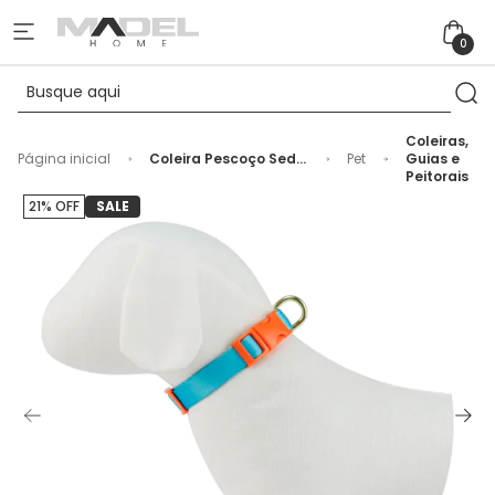
0
Coleiras,
Página inicial
Coleira Pescoço Seda
Pet
Guias e
em Tamanho G
Peitorais
Tecido Azul Piscina
21% OFF
SALE