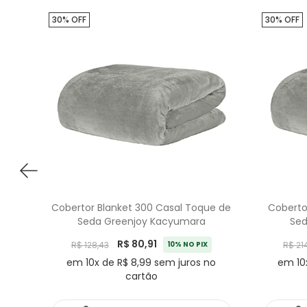
30% OFF
30% OFF
Cobertor Blanket 300 Casal Toque de
Coberto
Seda Greenjoy Kacyumara
Sed
R$ 80,91
R$ 128,43
10% NO PIX
R$ 214
em 10x de R$ 8,99 sem juros no
em 10
cartão