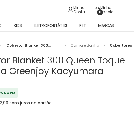
Minha
Minha
Conta
Sacola
0
O
KIDS
ELETROPORTÁTEIS
PET
MARCAS
Cobertor Blanket 300
Cama e Banho
Cobertores
Queen Toque de Seda
Greenjoy Kacyumara
or Blanket 300 Queen Toque
da Greenjoy Kacyumara
% NO PIX
12,99 sem juros no cartão