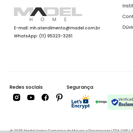
Inst
Con
Dúvi
E-mail: mh.atendimento@madel.com.br
WhatsApp: (11) 95323-3261
Redes sociais
Segurança
Verifica
@ 2025 Madel Home Comercio de Moveis e Decoracoes LTDA CNPJ: 51