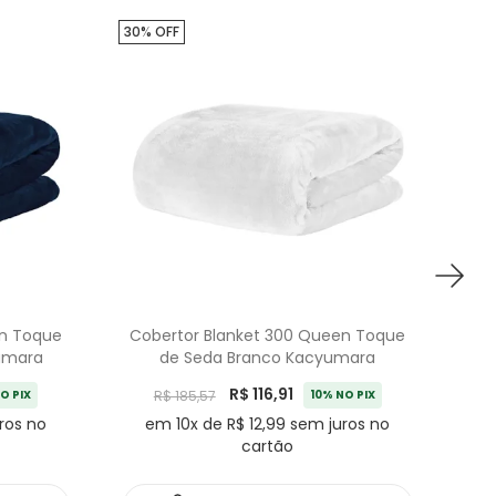
30% OFF
30%
en Toque
Cobertor Blanket 300 Queen Toque
Co
yumara
de Seda Branco Kacyumara
R$ 116,91
O PIX
R$ 185,57
10% NO PIX
ros no
em 10x de R$ 12,99 sem juros no
cartão