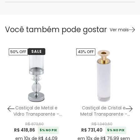
Você também pode gostar
Ver mais
SALE
50% OFF
43% OFF
Castiçal de Metal e
Castiçal de Cristal e
Vidro Transparente -
Metal Transparente -
35cm
25cm
R$ 873,60
R$ 1.349,60
R$ 418,86
R$ 731,40
5% NO PIX
5% NO PIX
em 10x de R$ 44,09
em 10x de R$ 76,99 sem