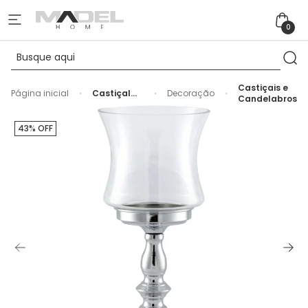
0
Castiçais e
Página inicial
Castiçal
Decoração
Candelabros
de Metal e
Vidro
Transparente
43% OFF
- 34cm