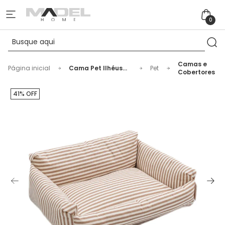
0
Camas e
Página inicial
Cama Pet Ilhéus
Pet
Cobertores
Bege P 66x55cm
41% OFF