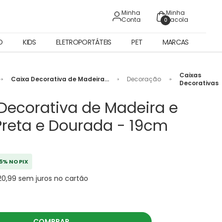
Minha
Minha
Conta
Sacola
0
O
KIDS
ELETROPORTÁTEIS
PET
MARCAS
Caixas
Caixa Decorativa de Madeira
Decoração
Decorativas
e Vidro Preta e Dourada -
19cm
Decorativa de Madeira e
Preta e Dourada - 19cm
5% NO PIX
20,99 sem juros no cartão
COMPRAR