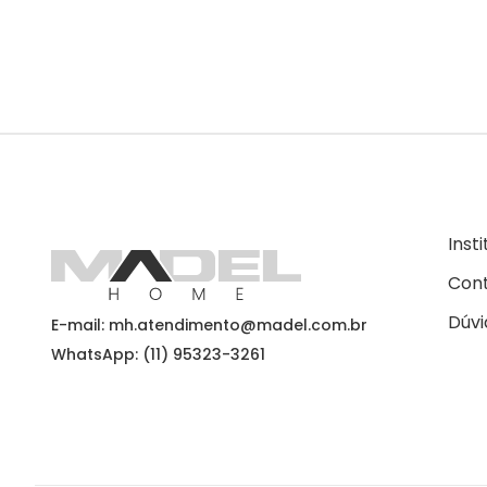
Inst
Con
Dúvi
E-mail: mh.atendimento@madel.com.br
WhatsApp: (11) 95323-3261