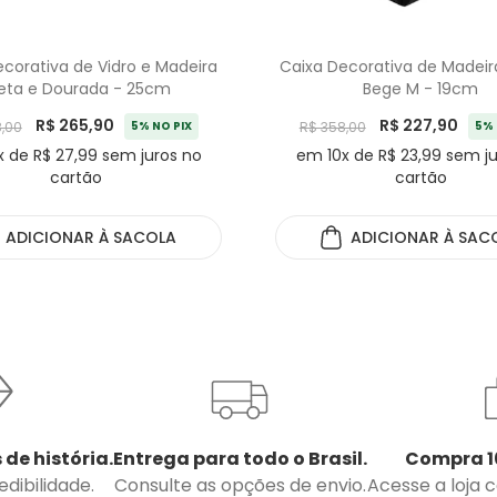
corativa de Vidro e Madeira
Caixa Decorativa de Madeir
eta e Dourada - 25cm
Bege M - 19cm
R$ 265,90
R$ 227,90
,00
5% NO PIX
R$ 358,00
5% 
 de R$ 27,99 sem juros no
em 10x de R$ 23,99 sem j
cartão
cartão
ADICIONAR
À SACOLA
ADICIONAR
À SAC
 de história.
Entrega para todo o Brasil.
Compra 1
dibilidade.
Consulte as opções de envio.
Acesse a loja 