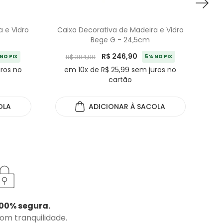
a e Vidro
Caixa Decorativa de Madeira e Vidro
Cai
Bege G - 24,5cm
R$ 246,90
NO PIX
R$ 384,00
5% NO PIX
uros no
em 10x de R$ 25,99 sem juros no
cartão
OLA
ADICIONAR
À SACOLA
00% segura.
com tranquilidade.