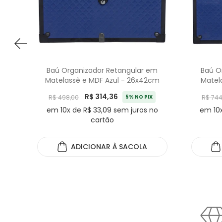
Baú Organizador Retangular em
Baú O
Matelassê e MDF Azul - 26x42cm
Matel
R$ 314,36
R$ 498,00
5% NO PIX
R$ 744
em 10x de R$ 33,09 sem juros no
em 10x
cartão
ADICIONAR
À SACOLA