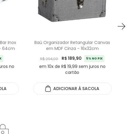
Bar Inox
Baú Organizador Retangular Canvas
Ba
 - 64cm
em MDF Cinza - 16x32cm
R$ 189,90
X
R$ 294,00
5% NO PIX
uros no
em 10x de R$ 19,99 sem juros no
cartão
OLA
ADICIONAR
À SACOLA