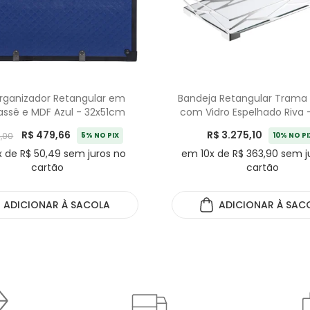
rganizador Retangular em
Bandeja Retangular Trama 
assê e MDF Azul - 32x51cm
com Vidro Espelhado Riva
R$ 479,66
R$ 3.275,10
,00
5% NO PIX
10% NO PI
 de R$ 50,49 sem juros no
em 10x de R$ 363,90 sem j
cartão
cartão
ADICIONAR
À SACOLA
ADICIONAR
À SAC