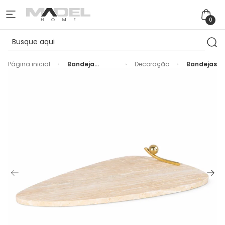
0
Página inicial
Bandeja
Decoração
Bandejas
Decorativa
Triangular em
Mármore
Travertino -
44cm