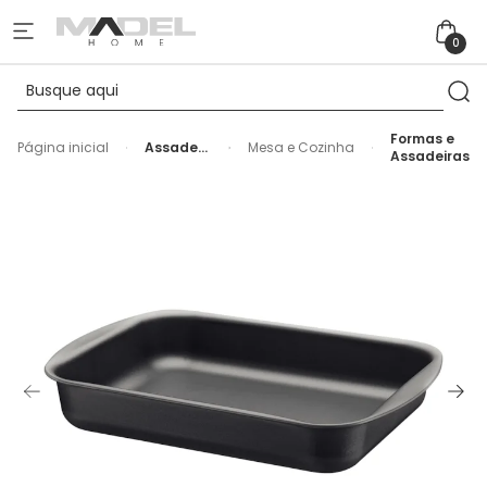
0
Formas e
Página inicial
Assadeira
Mesa e Cozinha
Assadeiras
Funda
Antiaderente
Grafite
Tramontina
34cm -
4,9L