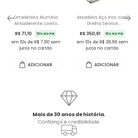
Omeleteira Alumínio
Assadeira Aço Inox com
Antiaderente Loreto
Grelha Service
Tramontina Grafite -
Tramontina 39cm -
R$ 71,10
R$ 350,91
10% NO PIX
10% NO PIX
20cm
6,4L
em 10x de R$ 7,90 sem
em 10x de R$ 38,99 sem
juros no cartão
juros no cartão
ADICIONAR
ADICIONAR
Mais de 30 anos de história.
Confiança e credibilidade.