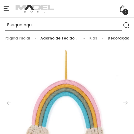
0
Página inicial
Adorno de Tecido
Kids
Decoração
Algodão Arco-Íris
Mostarda - 25cm