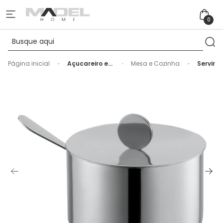
0
Página inicial
Açucareiro em
Mesa e Cozinha
Servir
Inox com
Colher Gioia
Riva - 7,5cm