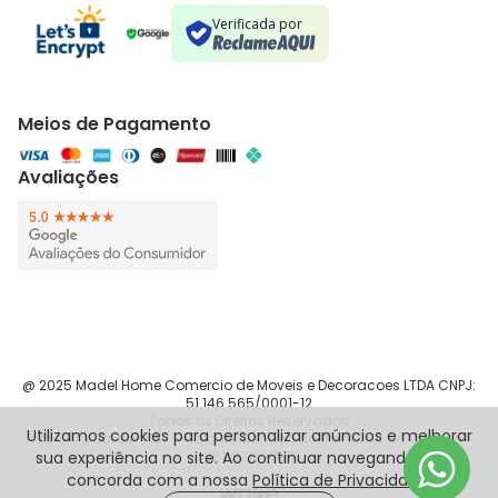
Verificada por
Meios de Pagamento
Avaliações
@ 2025 Madel Home Comercio de Moveis e Decoracoes LTDA CNPJ:
51.146.565/0001-12
Todos os Direitos Reservados
Utilizamos cookies para personalizar anúncios e melhorar
Rua Silva Jardim, 187 - Sala 83 Centro São Bernardo do Campo -
sua experiência no site. Ao continuar navegando, você
SP 09715-090
concorda com a nossa
Política de Privacidade
.