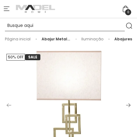
0
Página inicial
Abajur Metal
Iluminação
Abajures
Serena
Dourado -
48cm
50% OFF
SALE