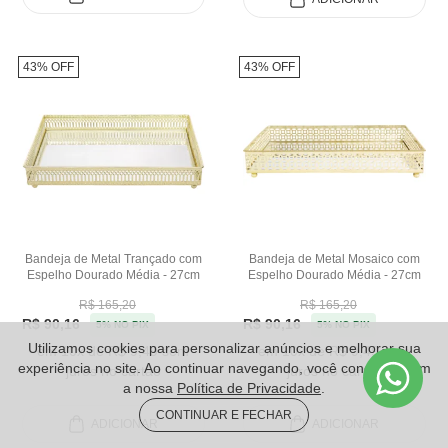
43% OFF
43% OFF
Bandeja de Metal Trançado com
Bandeja de Metal Mosaico com
Espelho Dourado Média - 27cm
Espelho Dourado Média - 27cm
R$ 165,20
R$ 165,20
R$ 90,16
R$ 90,16
5% NO PIX
5% NO PIX
Utilizamos cookies para personalizar anúncios e melhorar sua
em 10x de R$ 9,49 sem
em 10x de R$ 9,49 sem
experiência no site. Ao continuar navegando, você concorda com
juros no cartão
juros no cartão
a nossa
Política de Privacidade
.
CONTINUAR E FECHAR
ADICIONAR
ADICIONAR