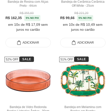
Bandeja de Resina com Alças
Bandeja de Cerâmica Cerâmica
Preto - 44cm
Off White - 25cm
R$ 355,60
R$ 221,20
R$ 162,35
R$ 99,66
5% NO PIX
5% NO PIX
em 10x de R$ 17,09 sem
em 10x de R$ 10,49 sem
juros no cartão
juros no cartão
ADICIONAR
ADICIONAR
SALE
SALE
52% OFF
51% OFF
Bandeja de Vidro Redonda
Bandeja em Melamina com
Bordas Listradas Âmbar - 30cm
Bordas em Bambu