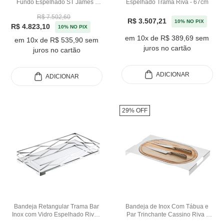
Fundo Espelhado ST James -
Espelhado Trama Riva - 67cm
60cm
R$ 7.502,60
R$ 3.507,21
10% NO PIX
R$ 4.823,10
10% NO PIX
em 10x de R$ 389,69 sem
em 10x de R$ 535,90 sem
juros no cartão
juros no cartão
ADICIONAR
ADICIONAR
29% OFF
Bandeja Retangular Trama Bar
Bandeja de Inox Com Tábua e
Inox com Vidro Espelhado Riva -
Par Trinchante Cassino Riva -
64cm
52cm