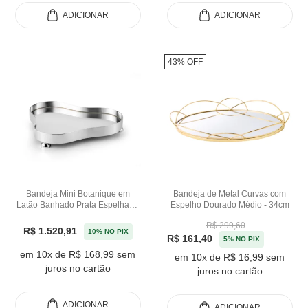
ADICIONAR
ADICIONAR
43% OFF
Bandeja Mini Botanique em
Bandeja de Metal Curvas com
Latão Banhado Prata Espelhado
Espelho Dourado Médio - 34cm
St James - 26cm
R$ 299,60
R$ 1.520,91
10% NO PIX
R$ 161,40
5% NO PIX
em 10x de R$ 168,99 sem
em 10x de R$ 16,99 sem
juros no cartão
juros no cartão
ADICIONAR
ADICIONAR