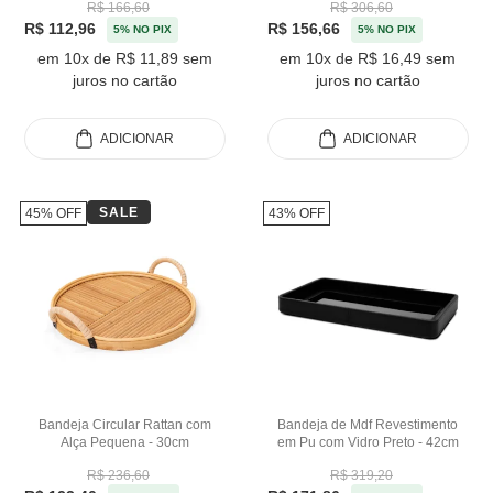
R$ 166,60
R$ 306,60
R$ 112,96
R$ 156,66
5% NO PIX
5% NO PIX
em 10x de R$ 11,89 sem
em 10x de R$ 16,49 sem
juros no cartão
juros no cartão
ADICIONAR
ADICIONAR
SALE
45% OFF
43% OFF
Bandeja Circular Rattan com
Bandeja de Mdf Revestimento
Alça Pequena - 30cm
em Pu com Vidro Preto - 42cm
R$ 236,60
R$ 319,20