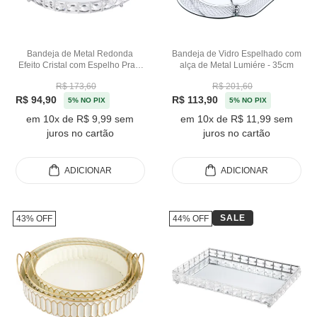
Bandeja de Metal Redonda
Bandeja de Vidro Espelhado com
Efeito Cristal com Espelho Prata
alça de Metal Lumiére - 35cm
Média - 31cm
R$ 173,60
R$ 201,60
R$ 94,90
R$ 113,90
5% NO PIX
5% NO PIX
em 10x de R$ 9,99 sem
em 10x de R$ 11,99 sem
juros no cartão
juros no cartão
ADICIONAR
ADICIONAR
SALE
43% OFF
44% OFF